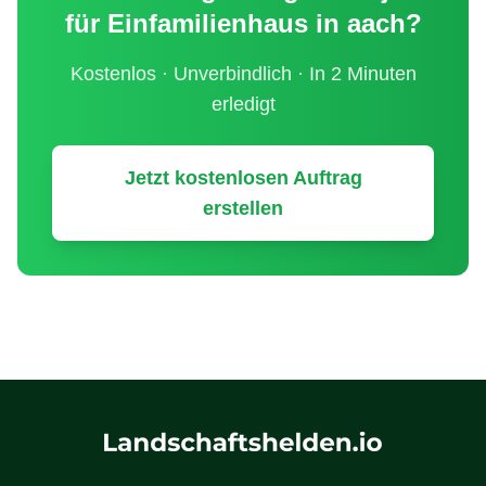
für
Einfamilienhaus
in
aach
?
Kostenlos · Unverbindlich · In 2 Minuten
erledigt
Jetzt kostenlosen Auftrag
erstellen