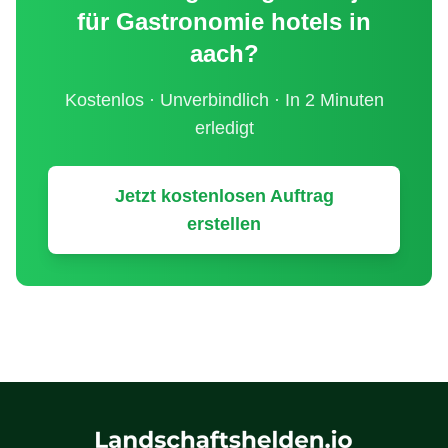
für
Gastronomie hotels
in
aach
?
Kostenlos · Unverbindlich · In 2 Minuten
erledigt
Jetzt kostenlosen Auftrag
erstellen