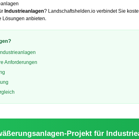
ieanlagen
ür
Industrieanlagen
? Landschaftshelden.io verbindet Sie koste
e Lösungen anbieten.
agen
?
Industrieanlagen
re Anforderungen
ung
ung
rgleich
wäßerungsanlagen
-Projekt für
Industri