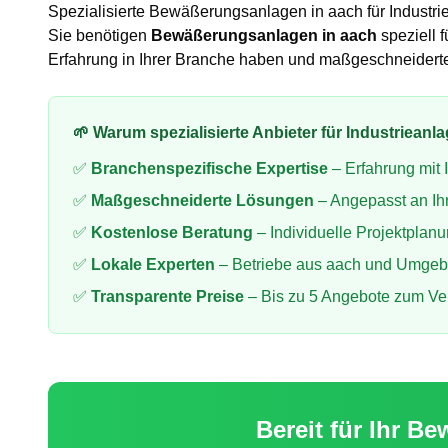
Spezialisierte
Bewäßerungsanlagen
in
aach
für
Industr
Sie benötigen
Bewäßerungsanlagen
in
aach
speziell f
Erfahrung in Ihrer Branche haben und maßgeschneidert
🌱 Warum spezialisierte Anbieter für
Industrieanl
✅
Branchenspezifische Expertise
– Erfahrung mit
✅
Maßgeschneiderte Lösungen
– Angepasst an Ih
✅
Kostenlose Beratung
– Individuelle Projektplan
✅
Lokale Experten
– Betriebe aus
aach
und Umgeb
✅
Transparente Preise
– Bis zu 5 Angebote zum Ve
Bereit für Ihr
Be