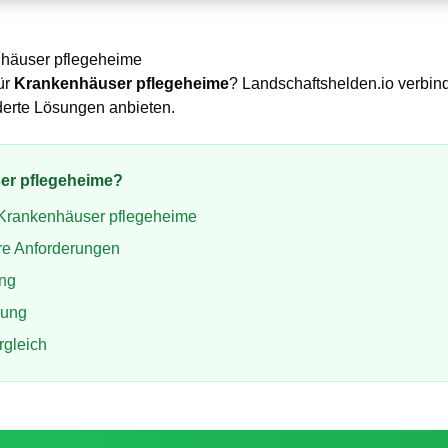
häuser pflegeheime
ür
Krankenhäuser pflegeheime
? Landschaftshelden.io verbind
derte Lösungen anbieten.
er pflegeheime
?
Krankenhäuser pflegeheime
re Anforderungen
ung
ung
rgleich