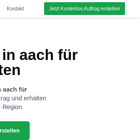
Kontakt
Jetzt Kostenlos Auftrag erstellen
in
aach
für
ten
n
aach
für
ftrag und erhalten
r Region.
rstellen