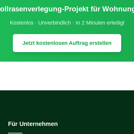
ollrasenverlegung
-Projekt für
Wohnungs
Kostenlos · Unverbindlich · In 2 Minuten erledigt
Jetzt kostenlosen Auftrag erstellen
Für Unternehmen