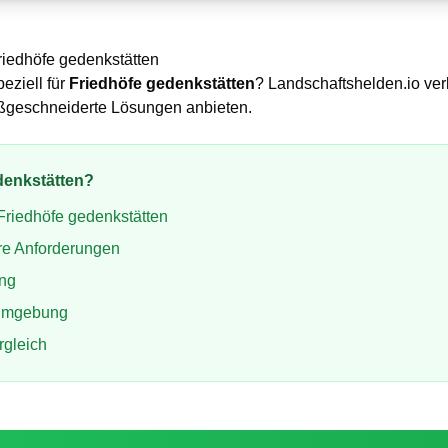
riedhöfe gedenkstätten
peziell für
Friedhöfe gedenkstätten
? Landschaftshelden.io ver
aßgeschneiderte Lösungen anbieten.
denkstätten
?
Friedhöfe gedenkstätten
re Anforderungen
ung
Umgebung
rgleich