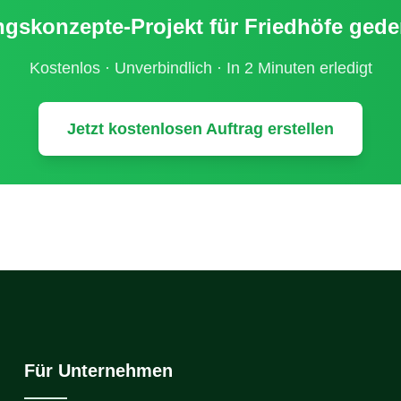
ngskonzepte
-Projekt für
Friedhöfe gede
Kostenlos · Unverbindlich · In 2 Minuten erledigt
Jetzt kostenlosen Auftrag erstellen
Für Unternehmen