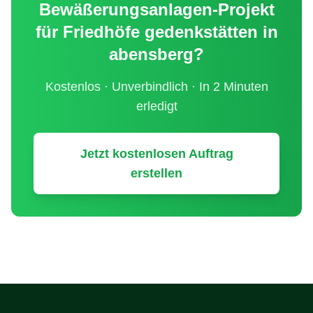
Bewäßerungsanlagen
-Projekt
für
Friedhöfe gedenkstätten
in
abensberg
?
Kostenlos · Unverbindlich · In 2 Minuten
erledigt
Jetzt kostenlosen Auftrag
erstellen