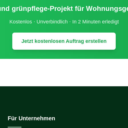
nd grünpflege
-Projekt für
Wohnungsges
Kostenlos · Unverbindlich · In 2 Minuten erledigt
Jetzt kostenlosen Auftrag erstellen
Für Unternehmen