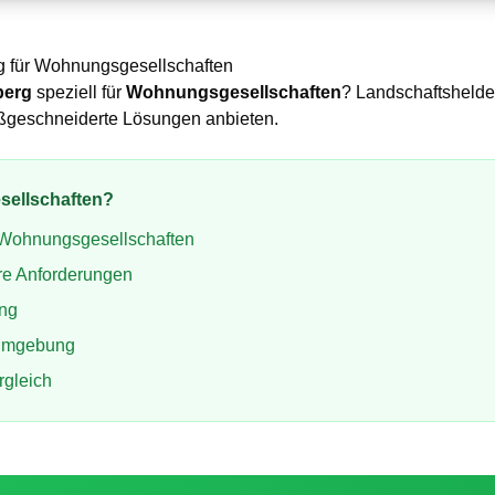
g
für
Wohnungsgesellschaften
berg
speziell für
Wohnungsgesellschaften
? Landschaftshelden
aßgeschneiderte Lösungen anbieten.
ellschaften
?
Wohnungsgesellschaften
re Anforderungen
ung
Umgebung
rgleich