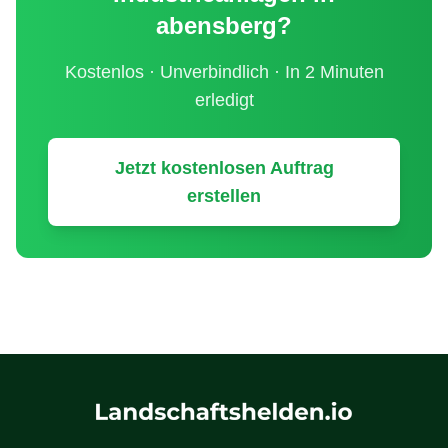
abensberg
?
Kostenlos · Unverbindlich · In 2 Minuten
erledigt
Jetzt kostenlosen Auftrag
erstellen