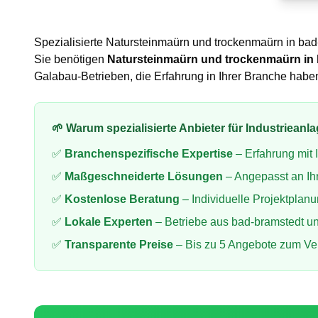
Spezialisierte
Natursteinmaürn und trockenmaürn
in
bad
Sie benötigen
Natursteinmaürn und trockenmaürn
in
Galabau-Betrieben, die Erfahrung in Ihrer Branche ha
🌱 Warum spezialisierte Anbieter für
Industrieanl
✅
Branchenspezifische Expertise
– Erfahrung mit
✅
Maßgeschneiderte Lösungen
– Angepasst an Ih
✅
Kostenlose Beratung
– Individuelle Projektplan
✅
Lokale Experten
– Betriebe aus
bad-bramstedt
un
✅
Transparente Preise
– Bis zu 5 Angebote zum Ve