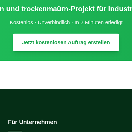
rn und trockenmaürn
-Projekt für
Indust
Kostenlos · Unverbindlich · In 2 Minuten erledigt
Jetzt kostenlosen Auftrag erstellen
Für Unternehmen