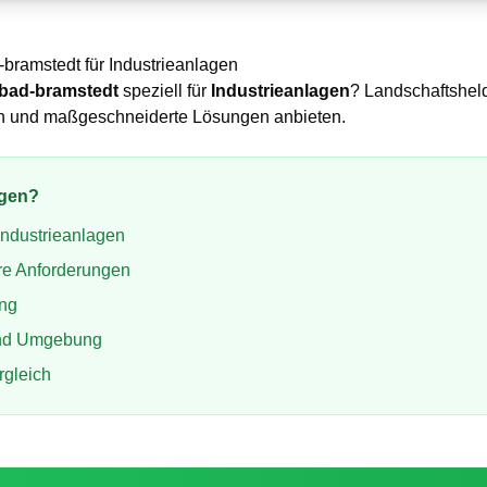
-bramstedt
für
Industrieanlagen
bad-bramstedt
speziell für
Industrieanlagen
? Landschaftsheld
ben und maßgeschneiderte Lösungen anbieten.
agen
?
Industrieanlagen
re Anforderungen
ung
d Umgebung
rgleich