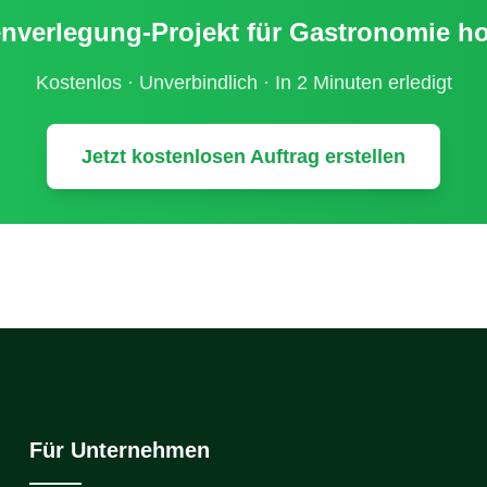
enverlegung
-Projekt für
Gastronomie ho
Kostenlos · Unverbindlich · In 2 Minuten erledigt
Jetzt kostenlosen Auftrag erstellen
Für Unternehmen