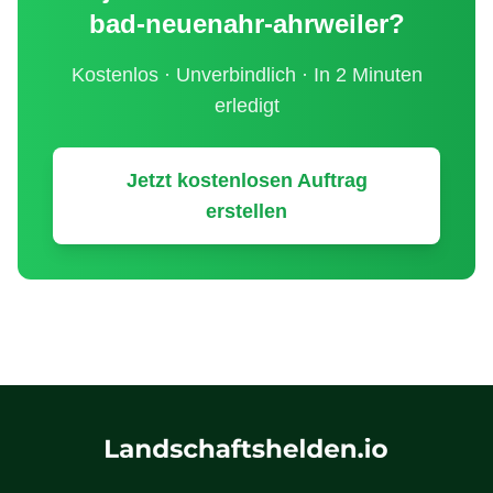
bad-neuenahr-ahrweiler
?
Kostenlos · Unverbindlich · In 2 Minuten
erledigt
Jetzt kostenlosen Auftrag
erstellen