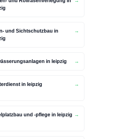
en- und Rollrasenverlegung in
→
zig
n- und Sichtschutzbau in
→
zig
ässerungsanlagen in leipzig
→
erdienst in leipzig
→
lplatzbau und -pflege in leipzig
→