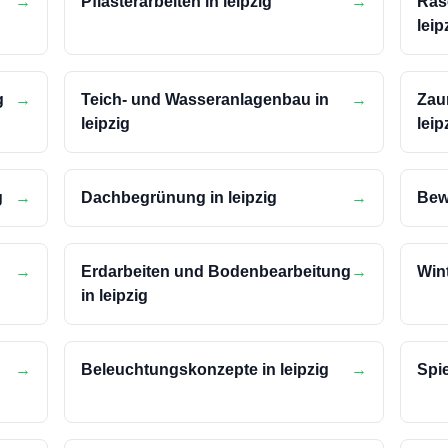
n
→
Pflasterarbeiten in leipzig
→
Ras
leip
g
→
Teich- und Wasseranlagenbau in
→
Zau
leipzig
leip
g
→
Dachbegrünung in leipzig
→
Bew
→
Erdarbeiten und Bodenbearbeitung
→
Wint
in leipzig
→
Beleuchtungskonzepte in leipzig
→
Spie