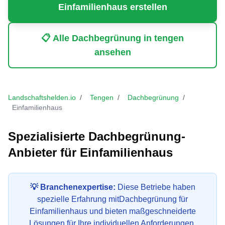
Einfamilienhaus
erstellen
📋 Alle
Dachbegrünung
in
tengen
ansehen
Landschaftshelden.io
/
Tengen
/
Dachbegrünung
/
Einfamilienhaus
Spezialisierte
Dachbegrünung
-
Anbieter für
Einfamilienhaus
💡 Branchenexpertise:
Diese Betriebe haben
spezielle Erfahrung mit
Dachbegrünung
für
Einfamilienhaus
und bieten maßgeschneiderte
Lösungen für Ihre individuellen Anforderungen.