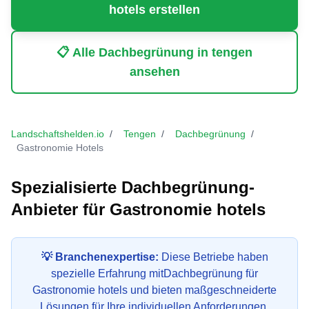
hotels
erstellen
📋 Alle
Dachbegrünung
in
tengen
ansehen
Landschaftshelden.io
/
Tengen
/
Dachbegrünung
/
Gastronomie Hotels
Spezialisierte
Dachbegrünung
-
Anbieter für
Gastronomie hotels
💡 Branchenexpertise:
Diese Betriebe haben
spezielle Erfahrung mit
Dachbegrünung
für
Gastronomie hotels
und bieten maßgeschneiderte
Lösungen für Ihre individuellen Anforderungen.