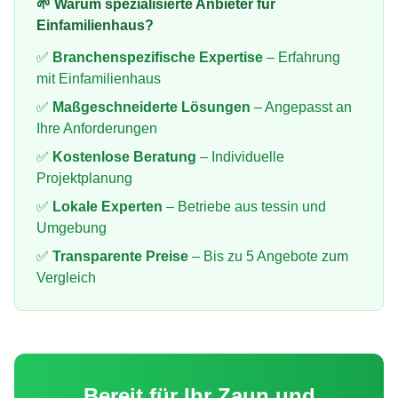
🌱 Warum spezialisierte Anbieter für
Einfamilienhaus
?
✅
Branchenspezifische Expertise
– Erfahrung
mit
Einfamilienhaus
✅
Maßgeschneiderte Lösungen
– Angepasst an
Ihre Anforderungen
✅
Kostenlose Beratung
– Individuelle
Projektplanung
✅
Lokale Experten
– Betriebe aus
tessin
und
Umgebung
✅
Transparente Preise
– Bis zu 5 Angebote zum
Vergleich
Bereit für Ihr
Zaun und