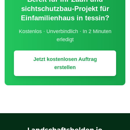
sichtschutzbau
-Projekt für
Einfamilienhaus
in
tessin
?
Kostenlos · Unverbindlich · In 2 Minuten
erledigt
Jetzt kostenlosen Auftrag
erstellen