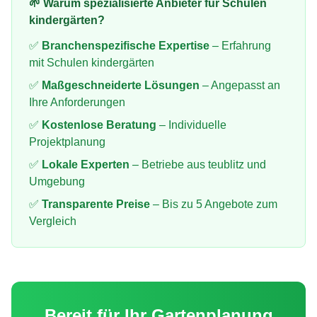
🌱 Warum spezialisierte Anbieter für
Schulen
kindergärten
?
✅
Branchenspezifische Expertise
– Erfahrung
mit
Schulen kindergärten
✅
Maßgeschneiderte Lösungen
– Angepasst an
Ihre Anforderungen
✅
Kostenlose Beratung
– Individuelle
Projektplanung
✅
Lokale Experten
– Betriebe aus
teublitz
und
Umgebung
✅
Transparente Preise
– Bis zu 5 Angebote zum
Vergleich
Bereit für Ihr
Gartenplanung