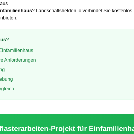
haus
infamilienhaus
? Landschaftshelden.io verbindet Sie kostenlos 
nbieten.
aus
?
Einfamilienhaus
re Anforderungen
ung
ebung
rgleich
flasterarbeiten
-Projekt für
Einfamilienh