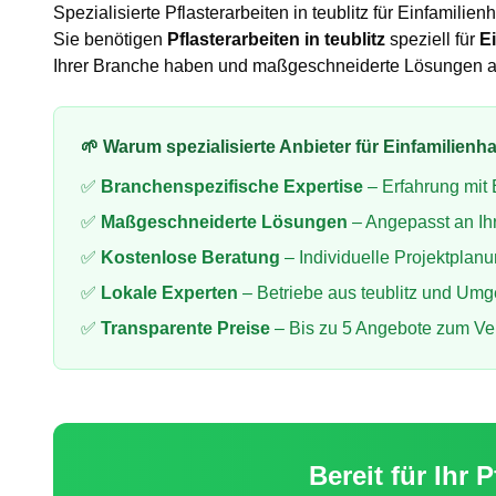
Spezialisierte
Pflasterarbeiten
in
teublitz
für
Einfamilien
Sie benötigen
Pflasterarbeiten
in
teublitz
speziell für
E
Ihrer Branche haben und maßgeschneiderte Lösungen a
🌱 Warum spezialisierte Anbieter für
Einfamilienh
✅
Branchenspezifische Expertise
– Erfahrung mit
✅
Maßgeschneiderte Lösungen
– Angepasst an Ih
✅
Kostenlose Beratung
– Individuelle Projektplan
✅
Lokale Experten
– Betriebe aus
teublitz
und Umg
✅
Transparente Preise
– Bis zu 5 Angebote zum Ve
Bereit für Ihr
P