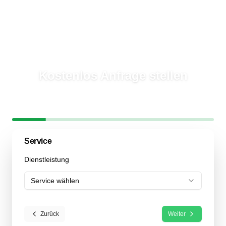
Kostenlos Anfrage stellen
In
2 Minuten
mehrere Garten- & Landschaftsbauer erreichen
Schritt
1
/
6
17
% abgeschlossen
Service
Dienstleistung
Service wählen
Zurück
Weiter