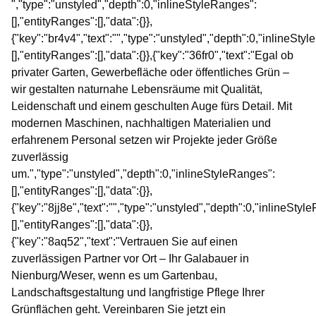
","type":"unstyled","depth":0,"inlineStyleRanges":
[],"entityRanges":[],"data":{}},
{"key":"br4v4","text":"","type":"unstyled","depth":0,"inlineSty
[],"entityRanges":[],"data":{}},{"key":"36fr0","text":"Egal ob
privater Garten, Gewerbefläche oder öffentliches Grün –
wir gestalten naturnahe Lebensräume mit Qualität,
Leidenschaft und einem geschulten Auge fürs Detail. Mit
modernen Maschinen, nachhaltigen Materialien und
erfahrenem Personal setzen wir Projekte jeder Größe
zuverlässig
um.","type":"unstyled","depth":0,"inlineStyleRanges":
[],"entityRanges":[],"data":{}},
{"key":"8jj8e","text":"","type":"unstyled","depth":0,"inlineStyl
[],"entityRanges":[],"data":{}},
{"key":"8aq52","text":"Vertrauen Sie auf einen
zuverlässigen Partner vor Ort – Ihr Galabauer in
Nienburg/Weser, wenn es um Gartenbau,
Landschaftsgestaltung und langfristige Pflege Ihrer
Grünflächen geht. Vereinbaren Sie jetzt ein