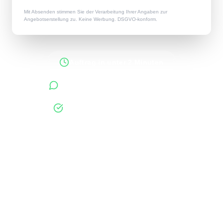
Mit Absenden stimmen Sie der Verarbeitung Ihrer Angaben zur
Angebotserstellung zu. Keine Werbung. DSGVO-konform.
Auftrag in unter 2 Minuten
Antworten innerhalb 48 Stunden
400+ verifizierte Unternehmen