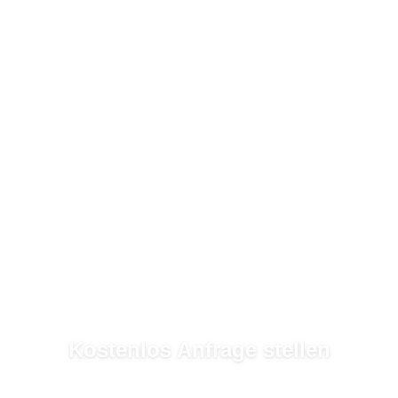
Kostenlos Anfrage stellen
In
2 Minuten
mehrere Garten- & Landschaftsbauer erreichen