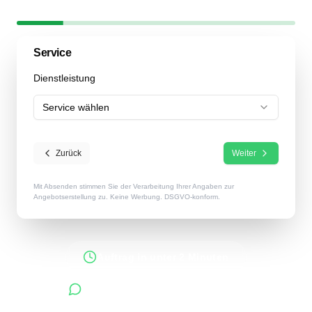
Schritt
1
/
6
17
% abgeschlossen
Service
Dienstleistung
Service wählen
Zurück
Weiter
Mit Absenden stimmen Sie der Verarbeitung Ihrer Angaben zur
Angebotserstellung zu. Keine Werbung. DSGVO-konform.
Auftrag in unter 2 Minuten
Antworten innerhalb 48 Stunden