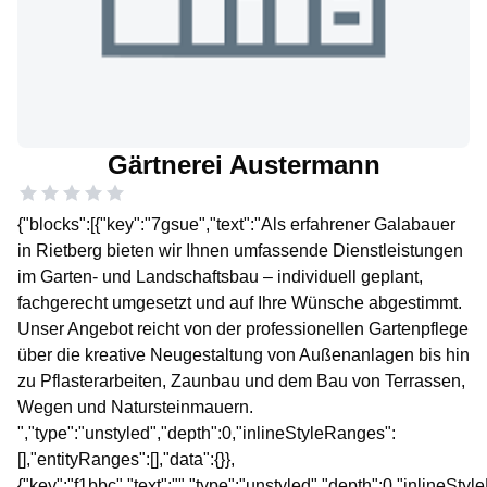
Gärtnerei Austermann
{"blocks":[{"key":"7gsue","text":"Als erfahrener Galabauer
in Rietberg bieten wir Ihnen umfassende Dienstleistungen
im Garten- und Landschaftsbau – individuell geplant,
fachgerecht umgesetzt und auf Ihre Wünsche abgestimmt.
Unser Angebot reicht von der professionellen Gartenpflege
über die kreative Neugestaltung von Außenanlagen bis hin
zu Pflasterarbeiten, Zaunbau und dem Bau von Terrassen,
Wegen und Natursteinmauern.
","type":"unstyled","depth":0,"inlineStyleRanges":
[],"entityRanges":[],"data":{}},
{"key":"f1bbc","text":"","type":"unstyled","depth":0,"inlineSty