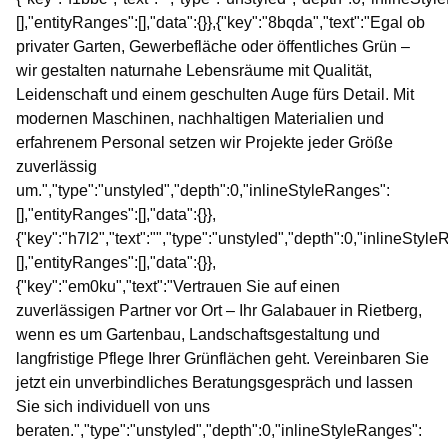
[],"entityRanges":[],"data":{}},{"key":"8bqda","text":"Egal ob
privater Garten, Gewerbefläche oder öffentliches Grün –
wir gestalten naturnahe Lebensräume mit Qualität,
Leidenschaft und einem geschulten Auge fürs Detail. Mit
modernen Maschinen, nachhaltigen Materialien und
erfahrenem Personal setzen wir Projekte jeder Größe
zuverlässig
um.","type":"unstyled","depth":0,"inlineStyleRanges":
[],"entityRanges":[],"data":{}},
{"key":"h7l2","text":"","type":"unstyled","depth":0,"inlineStyl
[],"entityRanges":[],"data":{}},
{"key":"em0ku","text":"Vertrauen Sie auf einen
zuverlässigen Partner vor Ort – Ihr Galabauer in Rietberg,
wenn es um Gartenbau, Landschaftsgestaltung und
langfristige Pflege Ihrer Grünflächen geht. Vereinbaren Sie
jetzt ein unverbindliches Beratungsgespräch und lassen
Sie sich individuell von uns
beraten.","type":"unstyled","depth":0,"inlineStyleRanges":