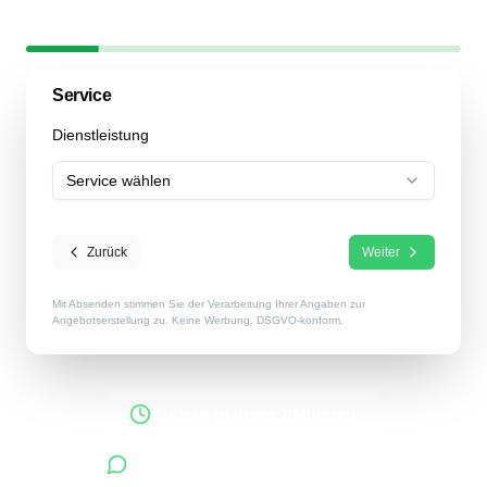
Schritt
1
/
6
17
% abgeschlossen
Service
Dienstleistung
Service wählen
Zurück
Weiter
Mit Absenden stimmen Sie der Verarbeitung Ihrer Angaben zur
Angebotserstellung zu. Keine Werbung. DSGVO-konform.
Auftrag in unter 2 Minuten
Antworten innerhalb 48 Stunden