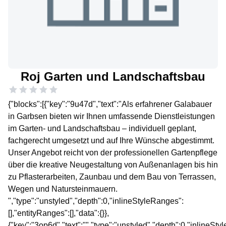
Roj Garten und Landschaftsbau
{"blocks":[{"key":"9u47d","text":"Als erfahrener Galabauer
in Garbsen bieten wir Ihnen umfassende Dienstleistungen
im Garten- und Landschaftsbau – individuell geplant,
fachgerecht umgesetzt und auf Ihre Wünsche abgestimmt.
Unser Angebot reicht von der professionellen Gartenpflege
über die kreative Neugestaltung von Außenanlagen bis hin
zu Pflasterarbeiten, Zaunbau und dem Bau von Terrassen,
Wegen und Natursteinmauern.
","type":"unstyled","depth":0,"inlineStyleRanges":
[],"entityRanges":[],"data":{}},
{"key":"3op6d","text":"","type":"unstyled","depth":0,"inlineSt