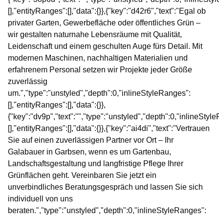
[],"entityRanges":[],"data":{}},{"key":"d42r6","text":"Egal ob
privater Garten, Gewerbefläche oder öffentliches Grün –
wir gestalten naturnahe Lebensräume mit Qualität,
Leidenschaft und einem geschulten Auge fürs Detail. Mit
modernen Maschinen, nachhaltigen Materialien und
erfahrenem Personal setzen wir Projekte jeder Größe
zuverlässig
um.","type":"unstyled","depth":0,"inlineStyleRanges":
[],"entityRanges":[],"data":{}},
{"key":"dv9p","text":"","type":"unstyled","depth":0,"inlineStyl
[],"entityRanges":[],"data":{}},{"key":"ai4di","text":"Vertrauen
Sie auf einen zuverlässigen Partner vor Ort – Ihr
Galabauer in Garbsen, wenn es um Gartenbau,
Landschaftsgestaltung und langfristige Pflege Ihrer
Grünflächen geht. Vereinbaren Sie jetzt ein
unverbindliches Beratungsgespräch und lassen Sie sich
individuell von uns
beraten.","type":"unstyled","depth":0,"inlineStyleRanges":