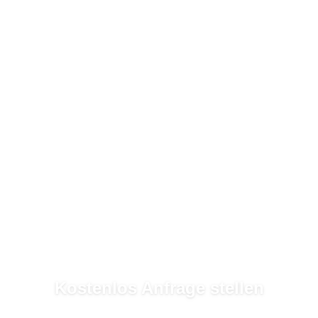
Kostenlos Anfrage stellen
In
2 Minuten
mehrere Garten- & Landschaftsbauer erreichen