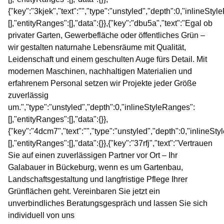
{"key":"3kjek","text":"","type":"unstyled","depth":0,"inlineSty
[],"entityRanges":[],"data":{}},{"key":"dbu5a","text":"Egal ob
privater Garten, Gewerbefläche oder öffentliches Grün –
wir gestalten naturnahe Lebensräume mit Qualität,
Leidenschaft und einem geschulten Auge fürs Detail. Mit
modernen Maschinen, nachhaltigen Materialien und
erfahrenem Personal setzen wir Projekte jeder Größe
zuverlässig
um.","type":"unstyled","depth":0,"inlineStyleRanges":
[],"entityRanges":[],"data":{}},
{"key":"4dcm7","text":"","type":"unstyled","depth":0,"inlineSt
[],"entityRanges":[],"data":{}},{"key":"37rfj","text":"Vertrauen
Sie auf einen zuverlässigen Partner vor Ort – Ihr
Galabauer in Bückeburg, wenn es um Gartenbau,
Landschaftsgestaltung und langfristige Pflege Ihrer
Grünflächen geht. Vereinbaren Sie jetzt ein
unverbindliches Beratungsgespräch und lassen Sie sich
individuell von uns