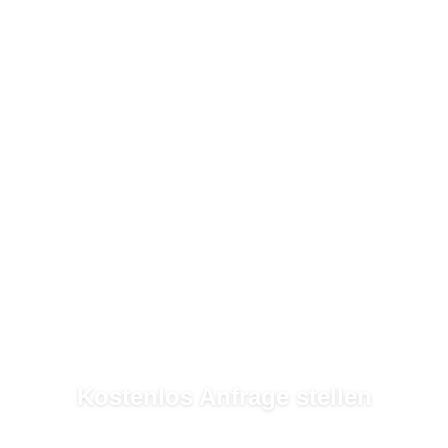
Kostenlos Anfrage stellen
In
2 Minuten
mehrere Garten- & Landschaftsbauer erreichen