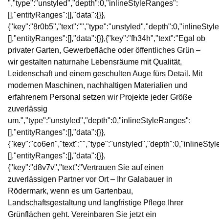
","type":"unstyled","depth":0,"inlineStyleRanges":
[],"entityRanges":[],"data":{}},
{"key":"8r0b5","text":"","type":"unstyled","depth":0,"inlineSty
[],"entityRanges":[],"data":{}},{"key":"fh34h","text":"Egal ob
privater Garten, Gewerbefläche oder öffentliches Grün –
wir gestalten naturnahe Lebensräume mit Qualität,
Leidenschaft und einem geschulten Auge fürs Detail. Mit
modernen Maschinen, nachhaltigen Materialien und
erfahrenem Personal setzen wir Projekte jeder Größe
zuverlässig
um.","type":"unstyled","depth":0,"inlineStyleRanges":
[],"entityRanges":[],"data":{}},
{"key":"co6en","text":"","type":"unstyled","depth":0,"inlineSt
[],"entityRanges":[],"data":{}},
{"key":"d8v7v","text":"Vertrauen Sie auf einen
zuverlässigen Partner vor Ort – Ihr Galabauer in
Rödermark, wenn es um Gartenbau,
Landschaftsgestaltung und langfristige Pflege Ihrer
Grünflächen geht. Vereinbaren Sie jetzt ein