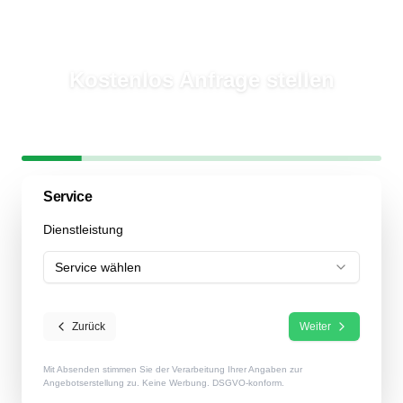
Kostenlos Anfrage stellen
In
2 Minuten
mehrere Garten- & Landschaftsbauer erreichen
Schritt
1
/
6
17
% abgeschlossen
Service
Dienstleistung
Service wählen
Zurück
Weiter
Mit Absenden stimmen Sie der Verarbeitung Ihrer Angaben zur
Angebotserstellung zu. Keine Werbung. DSGVO-konform.