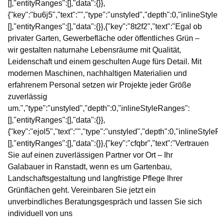
[],"entityRanges":[],"data":{}},
{"key":"bu6j5","text":"","type":"unstyled","depth":0,"inlineSty
[],"entityRanges":[],"data":{}},{"key":"8t2f2","text":"Egal ob
privater Garten, Gewerbefläche oder öffentliches Grün –
wir gestalten naturnahe Lebensräume mit Qualität,
Leidenschaft und einem geschulten Auge fürs Detail. Mit
modernen Maschinen, nachhaltigen Materialien und
erfahrenem Personal setzen wir Projekte jeder Größe
zuverlässig
um.","type":"unstyled","depth":0,"inlineStyleRanges":
[],"entityRanges":[],"data":{}},
{"key":"ejol5","text":"","type":"unstyled","depth":0,"inlineStyl
[],"entityRanges":[],"data":{}},{"key":"cfqbr","text":"Vertrauen
Sie auf einen zuverlässigen Partner vor Ort – Ihr
Galabauer in Ranstadt, wenn es um Gartenbau,
Landschaftsgestaltung und langfristige Pflege Ihrer
Grünflächen geht. Vereinbaren Sie jetzt ein
unverbindliches Beratungsgespräch und lassen Sie sich
individuell von uns