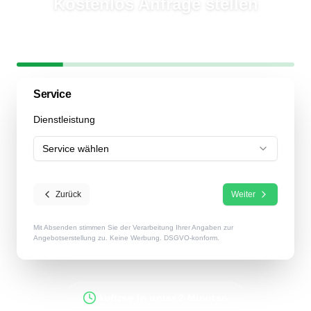
Kostenlos Anfrage stellen
In
2 Minuten
mehrere Garten- & Landschaftsbauer erreichen
Schritt
1
/
6
17
% abgeschlossen
Service
Dienstleistung
Service wählen
Zurück
Weiter
Mit Absenden stimmen Sie der Verarbeitung Ihrer Angaben zur
Angebotserstellung zu. Keine Werbung. DSGVO-konform.
Auftrag in unter 2 Minuten