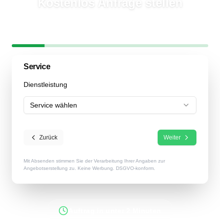
Kostenlos Anfrage stellen
In
2 Minuten
mehrere Garten- & Landschaftsbauer erreichen
Schritt
1
/
6
17
% abgeschlossen
Service
Dienstleistung
Service wählen
Zurück
Weiter
Mit Absenden stimmen Sie der Verarbeitung Ihrer Angaben zur
Angebotserstellung zu. Keine Werbung. DSGVO-konform.
Auftrag in unter 2 Minuten