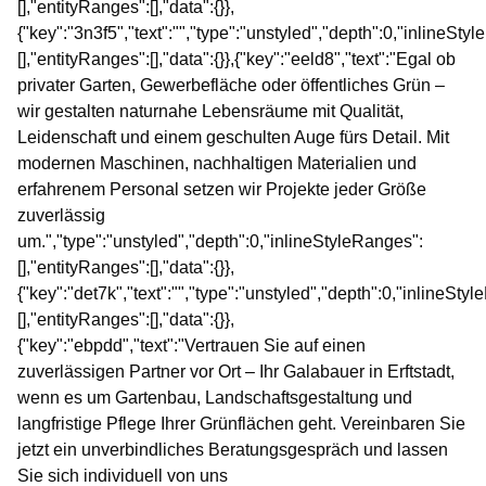
[],"entityRanges":[],"data":{}},
{"key":"3n3f5","text":"","type":"unstyled","depth":0,"inlineSty
[],"entityRanges":[],"data":{}},{"key":"eeld8","text":"Egal ob
privater Garten, Gewerbefläche oder öffentliches Grün –
wir gestalten naturnahe Lebensräume mit Qualität,
Leidenschaft und einem geschulten Auge fürs Detail. Mit
modernen Maschinen, nachhaltigen Materialien und
erfahrenem Personal setzen wir Projekte jeder Größe
zuverlässig
um.","type":"unstyled","depth":0,"inlineStyleRanges":
[],"entityRanges":[],"data":{}},
{"key":"det7k","text":"","type":"unstyled","depth":0,"inlineSty
[],"entityRanges":[],"data":{}},
{"key":"ebpdd","text":"Vertrauen Sie auf einen
zuverlässigen Partner vor Ort – Ihr Galabauer in Erftstadt,
wenn es um Gartenbau, Landschaftsgestaltung und
langfristige Pflege Ihrer Grünflächen geht. Vereinbaren Sie
jetzt ein unverbindliches Beratungsgespräch und lassen
Sie sich individuell von uns