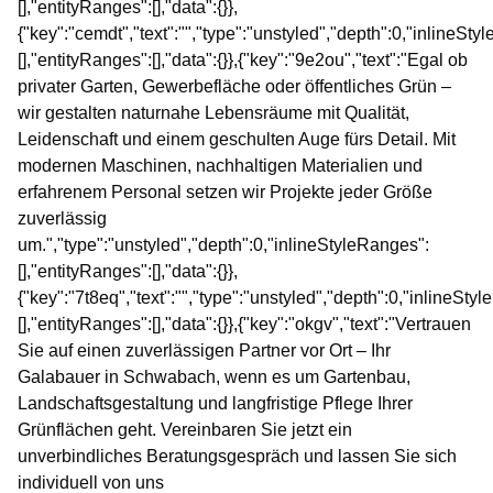
[],"entityRanges":[],"data":{}},
{"key":"cemdt","text":"","type":"unstyled","depth":0,"inlineSty
[],"entityRanges":[],"data":{}},{"key":"9e2ou","text":"Egal ob
privater Garten, Gewerbefläche oder öffentliches Grün –
wir gestalten naturnahe Lebensräume mit Qualität,
Leidenschaft und einem geschulten Auge fürs Detail. Mit
modernen Maschinen, nachhaltigen Materialien und
erfahrenem Personal setzen wir Projekte jeder Größe
zuverlässig
um.","type":"unstyled","depth":0,"inlineStyleRanges":
[],"entityRanges":[],"data":{}},
{"key":"7t8eq","text":"","type":"unstyled","depth":0,"inlineSty
[],"entityRanges":[],"data":{}},{"key":"okgv","text":"Vertrauen
Sie auf einen zuverlässigen Partner vor Ort – Ihr
Galabauer in Schwabach, wenn es um Gartenbau,
Landschaftsgestaltung und langfristige Pflege Ihrer
Grünflächen geht. Vereinbaren Sie jetzt ein
unverbindliches Beratungsgespräch und lassen Sie sich
individuell von uns