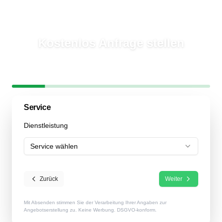
Kostenlos Anfrage stellen
In
2 Minuten
mehrere Garten- & Landschaftsbauer erreichen
Schritt
1
/
6
17
% abgeschlossen
Service
Dienstleistung
Service wählen
Zurück
Weiter
Mit Absenden stimmen Sie der Verarbeitung Ihrer Angaben zur
Angebotserstellung zu. Keine Werbung. DSGVO-konform.