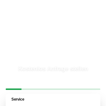
Kostenlos Anfrage stellen
In
2 Minuten
mehrere Garten- & Landschaftsbauer erreichen
Schritt
1
/
6
17
% abgeschlossen
Service