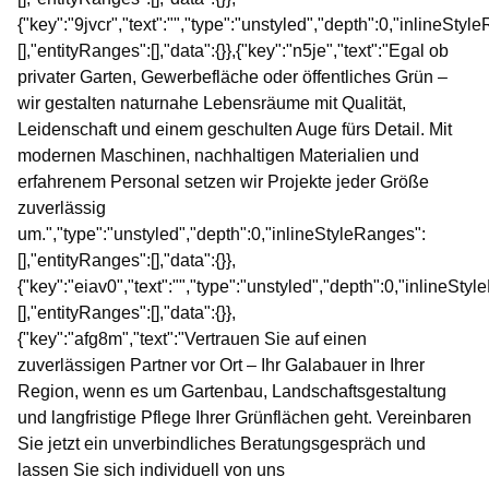
{"key":"9jvcr","text":"","type":"unstyled","depth":0,"inlineStyl
[],"entityRanges":[],"data":{}},{"key":"n5je","text":"Egal ob
privater Garten, Gewerbefläche oder öffentliches Grün –
wir gestalten naturnahe Lebensräume mit Qualität,
Leidenschaft und einem geschulten Auge fürs Detail. Mit
modernen Maschinen, nachhaltigen Materialien und
erfahrenem Personal setzen wir Projekte jeder Größe
zuverlässig
um.","type":"unstyled","depth":0,"inlineStyleRanges":
[],"entityRanges":[],"data":{}},
{"key":"eiav0","text":"","type":"unstyled","depth":0,"inlineSty
[],"entityRanges":[],"data":{}},
{"key":"afg8m","text":"Vertrauen Sie auf einen
zuverlässigen Partner vor Ort – Ihr Galabauer in Ihrer
Region, wenn es um Gartenbau, Landschaftsgestaltung
und langfristige Pflege Ihrer Grünflächen geht. Vereinbaren
Sie jetzt ein unverbindliches Beratungsgespräch und
lassen Sie sich individuell von uns